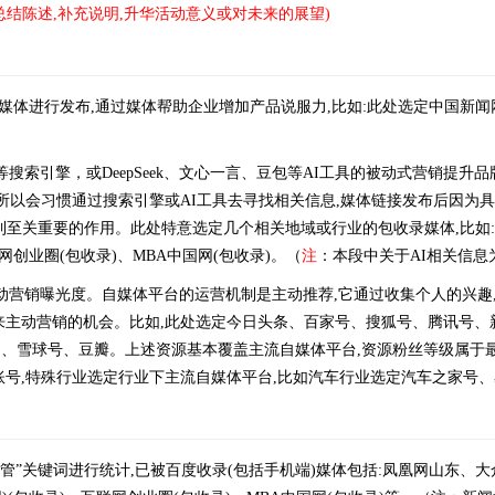
总结陈述,补充说明,升华活动意义或对未来的展望)
威媒体进行发布,通过媒体帮助企业增加产品说服力,比如:此处选定中国新
搜索引擎，或DeepSeek、文心一言、豆包等AI工具的被动式营销提
,所以会习惯通过搜索引擎或AI工具去寻找相关信息,媒体链接发布后因为
到至关重要的作用。此处特意选定几个相关地域或行业的包收录媒体,比如:
网创业圈(包收录)、MBA中国网(包收录)。（
注
：本段中关于AI相关信息
动营销曝光度。自媒体平台的运营机制是主动推荐,它通过收集个人的兴趣
来主动营销的机会。比如,此处选定今日头条、百家号、搜狐号、腾讯号、
雪球号、豆瓣。上述资源基本覆盖主流自媒体平台,资源粉丝等级属于最低级(
账号,特殊行业选定行业下主流自媒体平台,比如汽车行业选定汽车之家号
管”关键词进行统计,已被百度收录(包括手机端)媒体包括:凤凰网山东、大众