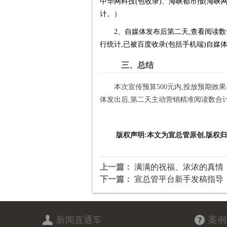
中华网科技(包收录)、海峡都市报(海峡
计。）
2、自媒体发布后第二天,查看阅读
行统计,已被百度收录(包括手机端)自
三、总结
本次宣传预算500元内,投放预期
体发出后,第二天主动营销精准阅读数合计
版权声明:本文为宣总管原创,版权归
上一篇：
满满的祝福、浓浓的真情
下一篇：
宣总管平台新手发稿指导
新闻直通车
案例