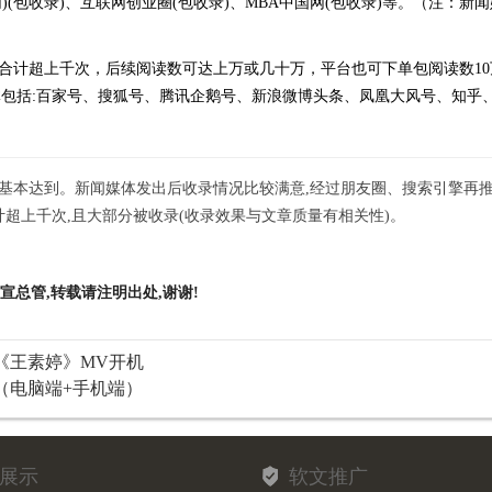
网)(包收录)、互联网创业圈(包收录)、MBA中国网(包收录)等。（注：
数合计超上千次，后续阅读数可达上万或几十万，平台也可下单包阅读数10
媒体包括:百家号、搜狐号、腾讯企鹅号、新浪微博头条、凤凰大风号、知乎
效果基本达到。新闻媒体发出后收录情况比较满意,经过朋友圈、搜索引擎再
超上千次,且大部分被收录(收录效果与文章质量有相关性)。
宣总管,转载请注明出处,谢谢!
《王素婷》MV开机
（电脑端+手机端）
展示
软文推广