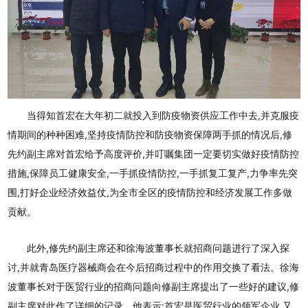
当得知首宏在大年初二就投入到防疫物资供应工作中去,并克服疫
情期间的种种困难,坚持疫情防控和防疫物资保障两手抓的情况后,修
先约副主席对首宏给予高度评价,并叮嘱集团一定要切实做好疫情防控
措施,保障员工健康安全,一手抓疫情防控,一手抓复工复产,力争率先突
围,打好企业经济效益仗,为全市全区的疫情防控和经济发展工作多做
贡献。
此外,修先约副主席还和徐海波董事长就招商问题进行了深入探
讨,并就青岛医疗器械商会在今后招商过程中的作用交换了看法。徐海
波董事长对于医贸行业的招商问题向修副主席提出了一些好的建议,修
副主席对此作了详细的记录。他表示:首宏是医贸行业的领军企业,又