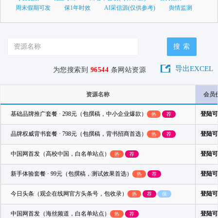
周末假期可发
保1年时效
AI采信源(仅供参考)
舆情监测
资
源
名
导出EXCEL
为您搜索到
96544
条网站资源
称
资源名称
会员
基础品牌推广套餐 · 298元（包撰稿，中小企业爆款）
登陆可
热
荐
品牌权威背书套餐 · 798元（包撰稿，背书招商首选）
登陆可
热
荐
中国网首发（高校中国，白名单站点）
登陆可
热
荐
新手体验套餐 · 99元（包撰稿，测试效果首选）
登陆可
热
荐
今日头条（观企在线网官方头条号，包收录）
登陆可
热
荐
保
中国网首发（海丝频道，白名单站点）
登陆可
热
荐