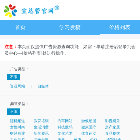
首页
学习发稿
价格列表
注意：
本页面仅提供广告资源查询功能，如需下单请注册后登录到会
员中心—[价格列表]处进行操作。
广告类型：
不限
资源网站
|
自媒体
|
频道类型：
不限
随机频道
教育培训
汽车网站
游戏动漫
影音娱乐
女性时尚
生活消费
科技数码
健康医疗
房产家居
财经商业
新闻资讯
文化艺术
体育运动
食品餐饮
工业贸易
亲子母婴
历史
三农
公益
法制社会