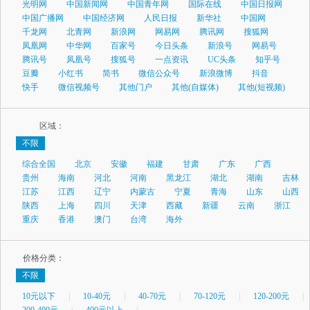
光明网
中国新闻网
中国青年网
国际在线
中国日报网
中国广播网
中国经济网
人民日报
新华社
中国网
千龙网
北青网
新浪网
网易网
腾讯网
搜狐网
凤凰网
中华网
百家号
今日头条
新浪号
网易号
腾讯号
凤凰号
搜狐号
一点资讯
UC头条
知乎号
豆瓣
小红书
简书
微信公众号
新浪微博
抖音
快手
微信视频号
其他门户
其他(自媒体)
其他(短视频)
区域：
不限
综合全国
北京
安徽
福建
甘肃
广东
广西
贵州
海南
河北
河南
黑龙江
湖北
湖南
吉林
江苏
江西
辽宁
内蒙古
宁夏
青海
山东
山西
陕西
上海
四川
天津
西藏
新疆
云南
浙江
重庆
香港
澳门
台湾
海外
价格分类：
不限
10元以下
|
10-40元
|
40-70元
|
70-120元
|
120-200元
|
200-400元
|
400元以上
|