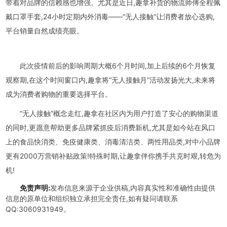
带着对品牌的信赖感也增强。尤其是近日,趣拿补货的物流师傅全程佩
戴口罩手套,24小时定期内外消毒——“无人接触”让消费者放心选购,
平台销量自然成绩亮眼。
此次疫情前后的影响周期大概6个月时间,加上后续的6个月恢复
观察期,在这个时间窗口内,趣拿将“无人接触月”活动发扬光大,未来将
成为消费者购物的重要选择平台。
“无人接触”概念走红,趣拿在社区内为用户打造了安心的购物渠道
的同时,更愿意帮助更多品牌紧抓疫后消费新机,尤其是如今站在风口
上的食品快消类、免疫健康类、消毒清洁类、两性用品类,对中小品牌
更有2000万营销补贴政策!特殊时期,让趣拿伴你携手共克时艰,转危为
机!
免责声明:
发布信息来源于企业供稿,内容真实性和准确性由提供
信息的原单位和组织独立承担完全责任,如有疑问请联系
QQ:3060931949。