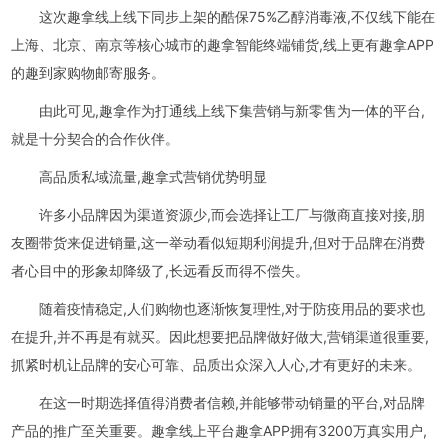
这次趣拿线上线下同步上架的酷保75%乙醇消毒液,不仅线下能在
上海、北京、南京等核心城市的趣拿智能终端铺货,线上更有趣拿APP
的趣到家购物邮寄服务。
由此可见,趣拿作为打通线上线下集营销与新零售为一体的平台,
就是十分契合的合作伙伴。
高品质私域流量,趣拿式营销优势明显
许多小品牌因为渠道资源少,而会选择让工厂与微商直接对接,朋
友圈带货来促进销量,这一举动看似短期利润提升,但对于品牌在消费
者心目中的形象却降级了,长远看反而得不偿失。
随着疫情稳定,人们购物也逐渐恢复理性,对于防疫用品的要求也
在提升,并不再是有就买。因此想要把品牌做好做大,营销渠道很重要,
抓紧时机让品牌的安心可靠、品质出众深入人心,才有更好的未来。
在这一时期选择值得消费者信赖,并能够带动销量的平台,对品牌
产品的推广至关重要。趣拿线上平台趣拿APP拥有3200万真实用户,