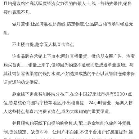
且均是该粘性高活跃度经济实力强的白领人士,线上营销效果佳,销售
额也表现不凡。
做对营销,让品牌赢在起跑线,搞定物流,让品牌占领市场时畅通无
阻。
不出楼自提,趣拿无人机直击痛点
许多品牌在营销上下血本:网红直播带货、微信朋友圈广告、淘宝
购买首页……销量上来了,但却因为物流不通畅而造成退单量激增。与
其让铺新零售渠道的钱打水漂,不如选择成熟的平台以及智能仓储来保
证货源的稳定供应。
趣拿线下趣拿智能终端分布广,在全中国27座城市拥有5000+点
位,皆是核心商圈写字楼等地区,不出楼自提、24小时营业、远离人挤
人这些特点都直击消费者痛点,成为大家购物的重要渠道。
并且现实购买线下自提的购物模式,配上趣拿智能仓储的补货机
制,货源稳定、缺货即补、让用户不白跑,不仅平台用户好感度提升,连