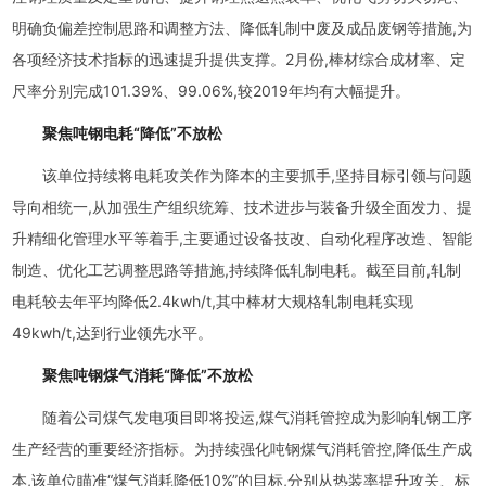
明确负偏差控制思路和调整方法、降低轧制中废及成品废钢等措施,为
各项经济技术指标的迅速提升提供支撑。2月份,棒材综合成材率、定
尺率分别完成101.39%、99.06%,较2019年均有大幅提升。
聚焦吨钢电耗“降低”不放松
该单位持续将电耗攻关作为降本的主要抓手,坚持目标引领与问题
导向相统一,从加强生产组织统筹、技术进步与装备升级全面发力、提
升精细化管理水平等着手,主要通过设备技改、自动化程序改造、智能
制造、优化工艺调整思路等措施,持续降低轧制电耗。截至目前,轧制
电耗较去年平均降低2.4kwh/t,其中棒材大规格轧制电耗实现
49kwh/t,达到行业领先水平。
聚焦吨钢煤气消耗“降低”不放松
随着公司煤气发电项目即将投运,煤气消耗管控成为影响轧钢工序
生产经营的重要经济指标。为持续强化吨钢煤气消耗管控,降低生产成
本,该单位瞄准“煤气消耗降低10%”的目标,分别从热装率提升攻关、标