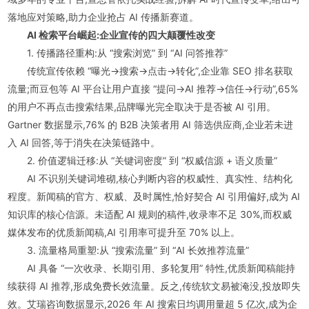
落地应对策略,助力企业抢占 AI 传播新赛道。
AI 检索平台崛起:企业宣传的四大颠覆性改变
1. 传播路径重构:从 “搜索浏览” 到 “AI 问答推荐”
传统宣传依赖 “曝光→搜索→点击→转化”,企业靠 SEO 排名获取
流量;而豆包等 AI 平台让用户直接 “提问→AI 推荐→信任→行动”,65%
的用户不再点击搜索结果,品牌曝光完全取决于是否被 AI 引用。
Gartner 数据显示,76% 的 B2B 决策者用 AI 筛选供应商,企业若未进
入 AI 回答,等于消失在决策链路中。
2. 价值逻辑迁移:从 “关键词密度” 到 “权威信源 + 语义质量”
AI 不识别关键词堆砌,核心判断内容的权威性、真实性、结构化
程度。新闻稿的官方、权威、及时属性,恰好契合 AI 引用偏好,成为 AI
知识库的核心信源。未适配 AI 规则的稿件,收录率不足 30%,而权威
媒体发布的优质新闻稿,AI 引用率可提升至 70% 以上。
3. 流量格局重塑:从 “搜索流量” 到 “AI 长效推荐流量”
AI 具备 “一次收录、长期引用、多轮复用” 特性,优质新闻稿能持
续获得 AI 推荐,形成免费长效流量。反之,传统软文易被淹没,投放即失
效。艾瑞咨询数据显示,2026 年 AI 搜索日均调用量超 5 亿次,成为企