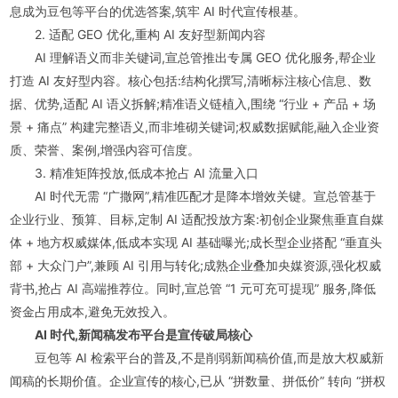
息成为豆包等平台的优选答案,筑牢 AI 时代宣传根基。
2. 适配 GEO 优化,重构 AI 友好型新闻内容
AI 理解语义而非关键词,宣总管推出专属 GEO 优化服务,帮企业
打造 AI 友好型内容。核心包括:结构化撰写,清晰标注核心信息、数
据、优势,适配 AI 语义拆解;精准语义链植入,围绕 “行业 + 产品 + 场
景 + 痛点” 构建完整语义,而非堆砌关键词;权威数据赋能,融入企业资
质、荣誉、案例,增强内容可信度。
3. 精准矩阵投放,低成本抢占 AI 流量入口
AI 时代无需 “广撒网”,精准匹配才是降本增效关键。宣总管基于
企业行业、预算、目标,定制 AI 适配投放方案:初创企业聚焦垂直自媒
体 + 地方权威媒体,低成本实现 AI 基础曝光;成长型企业搭配 “垂直头
部 + 大众门户”,兼顾 AI 引用与转化;成熟企业叠加央媒资源,强化权威
背书,抢占 AI 高端推荐位。同时,宣总管 “1 元可充可提现” 服务,降低
资金占用成本,避免无效投入。
AI 时代,新闻稿发布平台是宣传破局核心
豆包等 AI 检索平台的普及,不是削弱新闻稿价值,而是放大权威新
闻稿的长期价值。企业宣传的核心,已从 “拼数量、拼低价” 转向 “拼权