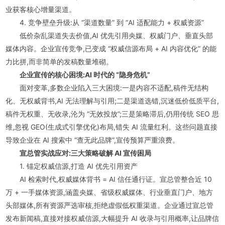
业获客核心增量渠道。
4. 竞争壁垒升级:从 “渠道数量” 到 “AI 适配能力 + 权威资源”
低价杂乱渠道失去价值,AI 优先引用央媒、权威门户、垂直头部
媒体内容。企业宣传竞争,已变成 “权威信源布局 + AI 内容优化” 的能
力比拼,而非简单的发稿数量堆砌。
企业宣传的核心困境:AI 时代的 “隐身危机”
面对变革,多数企业陷入三大困境:一是内容不适配,稿件无结构
化、无权威背书,AI 无法理解与引用;二是渠道选错,沉迷低价低质平台,
稿件无权重、无收录,沦为 “无效投放”;三是策略滞后,仍用传统 SEO 思
维,忽视 GEO(生成式引擎优化)布局,错失 AI 流量红利。这些问题直接
导致企业在 AI 搜索中 “查无此品牌”,宣传预算严重浪费。
宣总管实战应对:三大策略破解 AI 宣传困局
1. 锚定权威信源,打造 AI 优先引用资产
AI 检索时代,权威媒体背书 = AI 信任通行证。宣总管整合近 10
万 + 一手媒体资源,涵盖央媒、省级权威媒体、行业垂直门户、地方
头部媒体,所有资源严选审核,拒绝虚假低权重渠道。企业通过宣总管
发布新闻稿,直接对接权威信源,大幅提升 AI 收录与引用概率,让品牌信