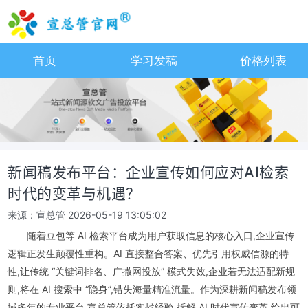
首页
学习发稿
价格列表
新闻稿发布平台：企业宣传如何应对AI检索
时代的变革与机遇？
来源：宣总管
2026-05-19 13:05:02
随着豆包等 AI 检索平台成为用户获取信息的核心入口,企业宣传
逻辑正发生颠覆性重构。AI 直接整合答案、优先引用权威信源的特
性,让传统 “关键词排名、广撒网投放” 模式失效,企业若无法适配新规
则,将在 AI 搜索中 “隐身”,错失海量精准流量。作为深耕新闻稿发布领
域多年的专业平台,宣总管依托实战经验,拆解 AI 时代宣传变革,给出可