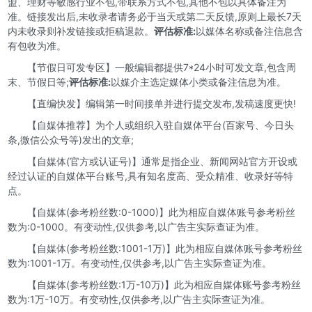
盟、理财等敏感行业不包,带联系方式不包,其他不包以具体备注为
准。链接发出后,未收录者请务必于当天或第二天反馈,原则上最长7天
内未收录则补发链接或拒稿退款。
评估标准:
以媒体名称或备注信息含
有包收为准。
【节假日可发专区】一般编辑都提供7*24小时可发文章,包含周
末、节假日等;
评估标准:
以媒介主选定媒体小类或备注信息为准。
【直编快发】编辑第一时间接单并进行提交发布,发稿速度更快!
【自媒体推荐】为个人或组织入驻自媒体平台(百家号、今日头
条,微信公众号等)发出的文章;
【自媒体(官方或认证号)】通常是指企业、新闻网站官方开设或
经过认证的自媒体平台账号,具有知名度高、受众精准、收录好等特
点。
【自媒体(参考粉丝数:0-1000)】此为相应自媒体账号参考粉丝
数为:0-1000。有变动性,仅供参考,以广告主实际查证为准。
【自媒体(参考粉丝数:1001-1万)】此为相应自媒体账号参考粉丝
数为:1001-1万。有变动性,仅供参考,以广告主实际查证为准。
【自媒体(参考粉丝数:1万-10万)】此为相应自媒体账号参考粉丝
数为:1万-10万。有变动性,仅供参考,以广告主实际查证为准。