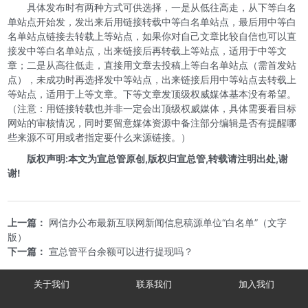
具体发布时有两种方式可供选择，一是从低往高走，从下等白名
单站点开始发，发出来后用链接转载中等白名单站点，最后用中等白
名单站点链接去转载上等站点，如果你对自己文章比较自信也可以直
接发中等白名单站点，出来链接后再转载上等站点，适用于中等文
章；二是从高往低走，直接用文章去投稿上等白名单站点（需首发站
点），未成功时再选择发中等站点，出来链接后用中等站点去转载上
等站点，适用于上等文章。下等文章发顶级权威媒体基本没有希望。
（注意：用链接转载也并非一定会出顶级权威媒体，具体需要看目标
网站的审核情况，同时要留意媒体资源中备注部分编辑是否有提醒哪
些来源不可用或者指定要什么来源链接。）
版权声明:本文为宣总管原创,版权归宣总管,转载请注明出处,谢
谢!
上一篇：
网信办公布最新互联网新闻信息稿源单位“白名单”（文字
版）
下一篇：
宣总管平台余额可以进行提现吗？
关于我们
联系我们
加入我们