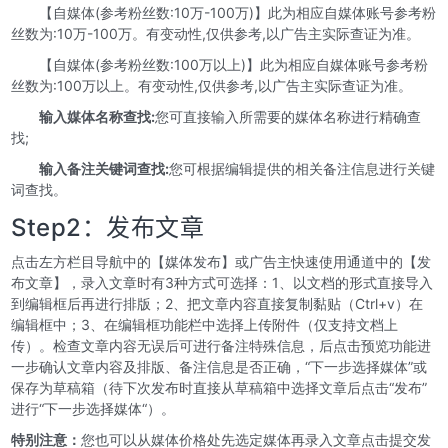
【自媒体(参考粉丝数:10万-100万)】此为相应自媒体账号参考粉
丝数为:10万-100万。有变动性,仅供参考,以广告主实际查证为准。
【自媒体(参考粉丝数:100万以上)】此为相应自媒体账号参考粉
丝数为:100万以上。有变动性,仅供参考,以广告主实际查证为准。
输入媒体名称查找:
您可直接输入所需要的媒体名称进行精确查
找;
输入备注关键词查找:
您可根据编辑提供的相关备注信息进行关键
词查找。
Step2：发布文章
点击左方栏目导航中的【媒体发布】或广告主快速使用通道中的【发
布文章】，录入文章时有3种方式可选择：1、以文档的形式直接导入
到编辑框后再进行排版；2、把文章内容直接复制黏贴（Ctrl+v）在
编辑框中；3、在编辑框功能栏中选择上传附件（仅支持文档上
传）。检查文章内容无误后可进行备注特殊信息，后点击预览功能进
一步确认文章内容及排版、备注信息是否正确，“下一步选择媒体”或
保存为草稿箱（待下次发布时直接从草稿箱中选择文章后点击“发布”
进行“下一步选择媒体“）。
特别注意：
您也可以从媒体价格处先选定媒体再录入文章点击提交发