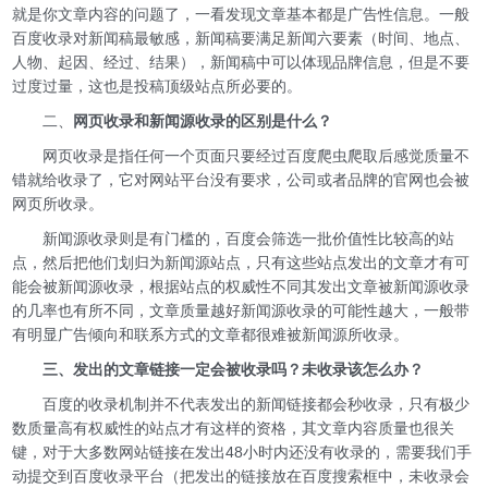
就是你文章内容的问题了，一看发现文章基本都是广告性信息。一般
百度收录对新闻稿最敏感，新闻稿要满足新闻六要素（时间、地点、
人物、起因、经过、结果），新闻稿中可以体现品牌信息，但是不要
过度过量，这也是投稿顶级站点所必要的。
二、
网页收录和新闻源收录的区别是什么？
网页收录是指任何一个页面只要经过百度爬虫爬取后感觉质量不
错就给收录了，它对网站平台没有要求，公司或者品牌的官网也会被
网页所收录。
新闻源收录则是有门槛的，百度会筛选一批价值性比较高的站
点，然后把他们划归为新闻源站点，只有这些站点发出的文章才有可
能会被新闻源收录，根据站点的权威性不同其发出文章被新闻源收录
的几率也有所不同，文章质量越好新闻源收录的可能性越大，一般带
有明显广告倾向和联系方式的文章都很难被新闻源所收录。
三、
发出的文章链接一定会被收录吗？未收录该怎么办？
百度的收录机制并不代表发出的新闻链接都会秒收录，只有极少
数质量高有权威性的站点才有这样的资格，其文章内容质量也很关
键，对于大多数网站链接在发出48小时内还没有收录的，需要我们手
动提交到百度收录平台（把发出的链接放在百度搜索框中，未收录会