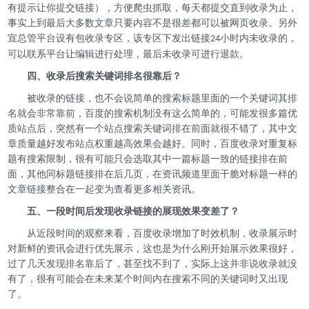
有提示让你提交链接），方便爬虫抓取，每天都提交直到收录为止，
事实上到最后大多数文章只要内容不是很差都可以被网页收录。另外
宣总管平台设有包收录专区，该专区下发出链接
小时内未收录的，
24
可以联系平台让编辑进行处理，最后未收录可进行退款。
四、
收录后搜索关键词排名很靠后？
被收录的链接，也不会说简单的搜索标题里面的一个关键词其排
名就会非常靠前，百度的搜索机制没有这么简单的，可能发很多篇优
质站点后，突然有一个站点搜索关键词排在前面就很不错了，其中文
章质量越好发布站点权重越高效果会越好。同时，百度收录对重复标
题有搜索限制，很有可能只会选取其中一篇标题一致的链接排在前
面，其他同标题链接排在后几页，在资讯频道里面干脆对标题一样的
文章链接整合在一起变为查看更多相关资讯。
五、
一段时间后发现收录链接的展现效果变差了？
从近段时间的观察来看，百度收录增加了时效机制，收录展示时
对新鲜的资讯会进行优先展示，这也是为什么刚开始展示效果很好，
过了几天发现排名靠后了，甚至找不到了，实际上这并非说收录就没
有了，很有可能会在未来某个时间内在搜索不同的关键词时又出现
了。