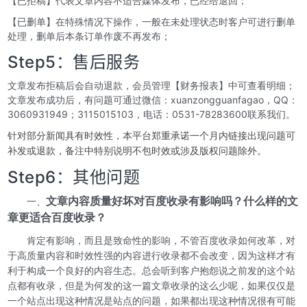
【已拒稿】代表文章内容不适合媒体发布，已经给退回；
【已删单】在特殊情况下操作，一般在未处理状态时客户可进行删单
处理，删单后本条订单作废不再发布；
Step5：售后服务
文章发布拒稿后会自动退款，会员管理【财务报表】中可查看明细；
文章发布成功后，有问题可通过微信：xuanzongguanfagao，QQ：
3060931949；3115015103，电话：0531-78283600联系我们。
针对部分新闻具有时效性，本平台郑重承诺一个月内链接出现问题可
补发或退款，备注中特别说明不包时效或涉及版权问题除外。
Step6：其他问题
一、
文章内容质量好坏对百度收录有影响吗？什么样的文
章更适合百度收录？
肯定有影响，而且是致命性的影响，不管百度收录如何改革，对
于高质量内容和时效性强的内容进行收录都不会改变，因为这样才有
利于构成一个良好的内容生态。总会听到客户抱怨说之前发的这个站
点都有收录，但是为何发的这一篇文章收录的这么少呢，如果仅仅是
一个站点出现这种情况是站点的问题，如果都出现这种情况很有可能