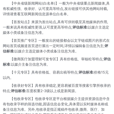
【中央省级新闻网站(白名单)】一般为中央省级重点新闻媒体,具
有权威性强、收录好、认可度高等特点,发出链接可供其他网站转载,
详情请查看
互联网新闻信息源单位白名单
。
【首发站点】来源为发出站点,具有可供转载至其他媒体的作用,
一般来说具有权威性更强,认可度更高等特点;
评估标准:
以媒介主选定
媒体小类或备注信息为准。
【首页推广专区】一般发出的链接都会以文字链或图片的形式在
网站首页或频道首页进行展出一定时间,详情以编辑备注信息为主;
评
估标准:
以媒介主选定媒体小类或备注信息为准。
【微商医疗加盟理财可发专区】具有价格低、审核松等特点;
评估
标准
:以媒介主备注信息为准。
【十元专区】具有价格低、容易出稿等特点;
评估标准:
价格15元
以内。
【收录好专区】具有收录稳定,更容易被百度等搜索引擎所收录的
特点;
评估标准:
百度权重2-3级以上或是新闻源。
【包收录专区】包收录专区是平台根据媒介主提供资源信息中含
有包收录字样的筛选功能,因该信息会变化,具体需以实时媒体名称或
备注信息为准。另外,包收录是指正规稿件包收录,微商、医疗、加