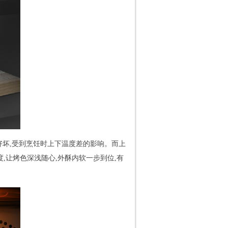
现好坏,受到烹饪时上下温度差的影响。而上
,让烤色深浅随心,外酥内软一步到位,有