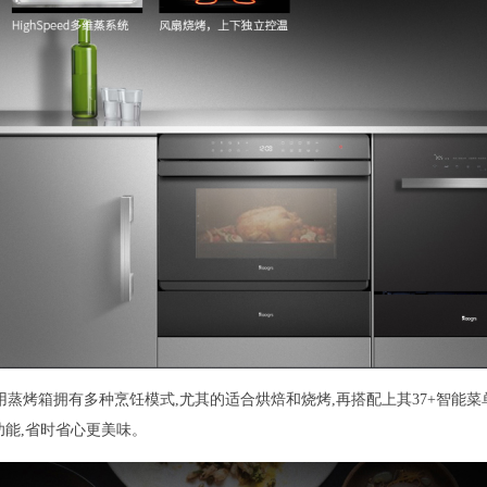
台嵌两用蒸烤箱拥有多种烹饪模式,尤其的适合烘焙和烧烤,再搭配上其37+智能
功能,省时省心更美味。