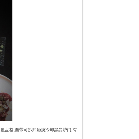
华尽显品格,自带可拆卸触摸冷却黑晶炉门,有