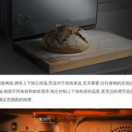
台嵌两用蒸烤箱,拥有上下独立控温,而这对于烘焙来说,至关重要,往往食物的呈
秘,根据不同食材和烘焙需求,独立控制上下加热管的温度,更灵活的调节温度
,满足您挑剔的味蕾。