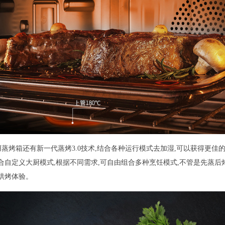
嵌两用蒸烤箱还有新一代蒸烤3.0技术,结合各种运行模式去加湿,可以获得更
合自定义大厨模式,根据不同需求,可自由组合多种烹饪模式,不管是先蒸后
烘烤体验。