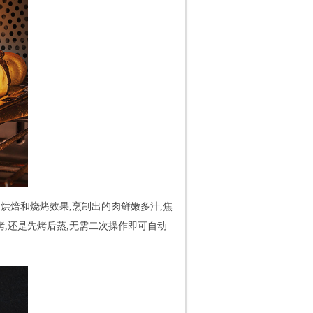
佳的烘焙和烧烤效果,烹制出的肉鲜嫩多汁,焦
烤,还是先烤后蒸,无需二次操作即可自动