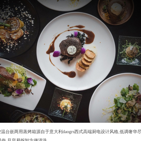
独立控温台嵌两用蒸烤箱源自于意大利daogrs西式高端厨电设计风格,低调奢
烫伤,且容易拆卸方便清洗。