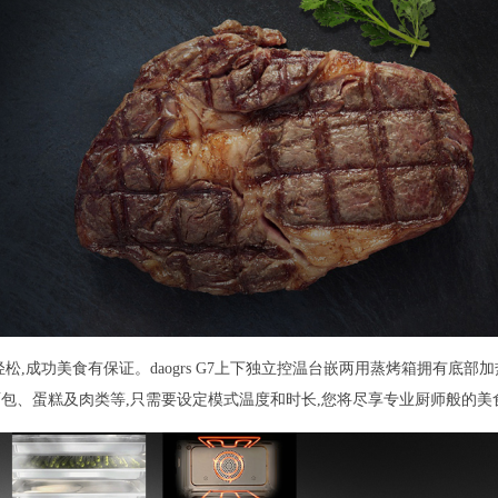
松,成功美食有保证。daogrs G7上下独立控温台嵌两用蒸烤箱拥有底部
包、蛋糕及肉类等,只需要设定模式温度和时长,您将尽享专业厨师般的美