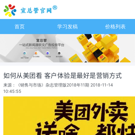
首页
学习发稿
价格列表
如何从美团看 客户体验是最好是营销方式
来源：《销售与市场》杂志管理版2018年11期
2018-11-14
10:45:55