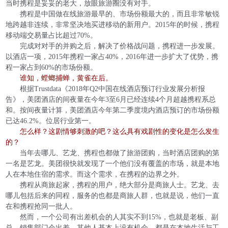
当时携程是妥妥的老大，放眼旅游圈没有对手。
携程是中国做在线旅游最早的、市场份额最大的，而且非常敏锐
地跨越非连续，非常坚决地买进移动的新用户。2015年的时候，携程
移动端交易量占比超过70%。
完成对对手的并购之后，解决了价格战问题，携程进一步发展。
以酒店一项，2015年携程一家占40%，2016年进一步扩大了优势，携
程一家占到60%的市场份额。
谁知，螳螂捕蝉，黄雀在后。
根据Trustdata《2018年Q2中国在线酒店预订行业发展分析报
告》，美团酒店的间夜量在今年3至6月已经连续4个月超越携程系总
和。按间夜量计算，美团酒店今年第二季度境内酒店预订的市场份额
已达46.2%。位居行业第一。
怎么样？这剧情够刺激的吧？这么具有戏剧性的变化是怎么发生
的？
当年去哪儿、艺龙、携程也都做了旅游团购，当时酒店团购的第
一名是艺龙。美团很快就发现了一个他们没有覆盖的市场，就是本地
人在本地住宿的需求。而这个需求，在携程的边界之外。
携程从商旅起家，携程的用户，绝大部分是商旅人士。艺龙、去
哪儿包括后来的同程，服务的也都是商旅人群，也就是说，他们一直
在和携程抢同一批人。
然而，一个公司有出差机会的人其实不到15%，也就是老板、副
总、销售部门会出差，其他人基本上没有机会，都是在本地生活与工