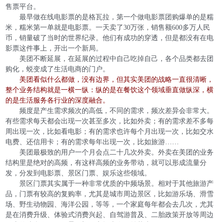
售票平台。
最早做在线电影票的是格瓦拉，第一个做电影票团购爆单的是糯
米，糯米第一单就是电影票。一天卖了30万张，销售额600多万人民
币，销量破了当时的世界纪录。他们有成功的穿透，但是都没有在电
影票这件事上，开出一个新局。
美团不断延展，在延展的过程中自己吃掉自己，各个品类都去团
购化，蜕变成了生活电商的门户。
美团看似什么都做，没有边界，但其实美团的战略一直很清晰，
整个业务结构就是一横一纵：纵的是在餐饮这个领域垂直做纵深，横
的是生活服务各行业的深度融合。
频度是产生需求频次的高低，不同的需求，频次差异会非常大。
有些需求每天都会出现一次甚至多次，比如外卖；有的需求差不多每
周出现一次，比如看电影；有的需求也许每个月出现一次，比如交水
电费、还信用卡；有的需求每年出现一次，比如旅游……
美团最极致的用户一个月会点二十几次外卖。外卖在美团的业务
结构里是绝对的高频，有这样高频的业务带动，就可以形成流量分
发，分发到电影票、景区门票、娱乐这些领域。
景区门票其实属于一种非常优质的中频场景。相对于其他旅游产
品，门票有较高的复购率，尤其是城市周边景区，比如游乐场、滑雪
场、野生动物园、海洋公园，等等，一个家庭每年都会去几次，尤其
是在消费升级、体验式消费兴起、自驾游普及、二胎政策开放等周边