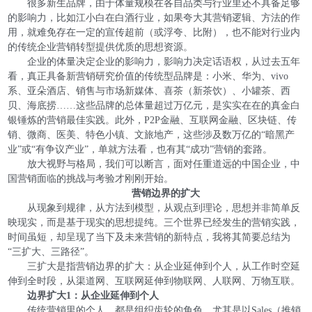
很多新生品牌，由于体量规模在各自品类与行业里还不具备足够
的影响力，比如江小白在白酒行业，如果夸大其营销逻辑、方法的作
用，就难免存在一定的宣传超前（或浮夸、比附），也不能对行业内
的传统企业营销转型提供优质的思想资源。
企业的体量决定企业的影响力，影响力决定话语权，从过去五年
看，真正具备新营销研究价值的传统型品牌是：小米、华为、vivo
系、亚朵酒店、销售与市场新媒体、喜茶（新茶饮）、小罐茶、西
贝、海底捞……这些品牌的总体量超过万亿元，是实实在在的真金白
银锤炼的营销最佳实践。此外，P2P金融、互联网金融、区块链、传
销、微商、医美、特色小镇、文旅地产，这些涉及数万亿的“暗黑产
业”或“有争议产业”，单就方法看，也有其“成功”营销的套路。
放大视野与格局，我们可以断言，面对任重道远的中国企业，中
国营销面临的挑战与考验才刚刚开始。
营销边界的扩大
从现象到规律，从方法到模型，从观点到理论，思想并非简单反
映现实，而是基于现实的思想提纯。三个世界已经发生的营销实践，
时间虽短，却呈现了当下及未来营销的新特点，我将其简要总结为
“三扩大、三路径”。
三扩大是指营销边界的扩大：从企业延伸到个人，从工作时空延
伸到全时段，从渠道网、互联网延伸到物联网、人联网、万物互联。
边界扩大1：从企业延伸到个人
传统营销里的个人，都是组织齿轮的角色，尤其是以Sales（推销