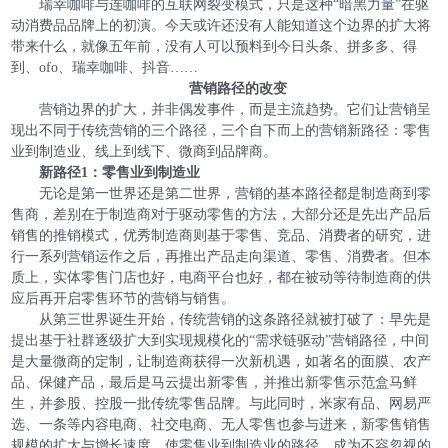
瑞幸咖啡与连咖啡的互联网裂变模式，只是这种“暗黑力量”在驱
动消费品品牌上的初演。今天或许还没有人能知道这个边界的扩大将
带来什么，就像五年前，没有人可以预料到今日头条、拼多多、得
到、ofo、瑞幸咖啡、抖音……
营销路径的改变
营销边界的扩大，并非偶发事件，而是主流趋势。它们让营销呈
现出不同于传统营销的三个路径，三个自下而上的营销新路径：零售
业到制造业、线上到线下、微商到品牌商。
新路径1：零售业到制造业
无论是第一世界还是第二世界，营销的基本路径都是制造商到零
售商，差别在于制造商对于驱动零售的方法，大部分还是先出产品后
销售的推销模式，优秀制造商则基于零售、竞品、消费者的研究，进
行一系列营销运作之后，再推出产品走向渠道、零售、消费者。但本
质上，实体零售门店也好，电商平台也好，都在被动等待制造商的供
应后再开启零售环节的营销与销售。
从第三世界诞生开始，传统营销的这条路径就被打破了：早先是
提出基于社群逐级扩大到实现规模化的“需求链驱动”营销路径，中间
是大量微商的定制，让制造商获得一次新机遇，如著名的面膜、农产
品、保健产品，最后是马云提出新零售，并推出新零售示范盒马鲜
生，并参股、控股一批传统零售品牌。与此同时，米家有品、网易严
选、一条等内容电商、社交电商、无人零售也参与进来，新零售销售
规模的扩大与增长速度，使零售业到制造业的路径，成为不容忽视的