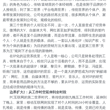
员）的角色为核心，传销/直销里的个体经销商，也是依附于品牌的个
人推销员；到了第二世界（平台电商世界），传统世界的个体户、跑
单帮发展到组织化、公司化的路径再次呈现，很多网商从个体户、家
庭帮逐步发展到公司化、规模化的组织。
第三个世界的个人却完全不同，这一次，个人直接变成了经营单
元。微博的大V、自媒体大号、网红甚至如罗辑思维、得到里的签约
讲师，都不再是某个品牌的附庸，而是自带流量、自我即生意的超级
个人：个人就是生意的载体。由此，一套以人格化IP（知识产权，引
申为个体的形象权）为目的的营销方法大量出现，这是第三世界“关
系为王”规则下才会出现的新物种。
在IP化的运营系统里，个人是唯一核心，公司只是财务处理的工
具，销售来自于个人，粉丝只认这个活着的个人，而不是品牌。出现
了一大批著名的超级IP：咪蒙、黎贝卡、醉鹅娘、李子柒、冯提莫、
听南门说等。这些超级IP的背后，是一个庞大的梦想成为IP的“蚂蚁雄
兵”：网红、主播、自媒体博主、签约大V、音乐人。在对IP的研究
里，简单套用品牌化的方法是不够的，要从IP生存、运营的实际里去
总结成功营销的规律与方法。
边界扩大2：从工作时空延伸到全时段
PC互联网的第二世界时代，将传统的朝九晚五工作时间，延伸到
了晚上、家里；移动互联网则实现了对个人时间的24小时全覆盖。人
扎堆处，就是传播；能传播的场景，就是卖场。传播、交易已经无处