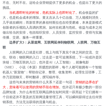
不在、无时不在。这给企业营销提供了更多的机会，也提出了更大的
挑战。
当机遇即时化的时候，危机实际上也即时化了。
机会收益的扩
大，也是机会成本的增加。黄太吉从几十亿估值、万人规模到消失，
几乎就在瞬间；而新世界的鼻祖特斯拉也在经受磨难，本来是新模式
创新者的乐视陷入高调的黑洞。如何在机遇与危机、收益与成本之间
做出恰当的安排，包括组织安排、人员安排、监控安排，变得与实施
传播、交易、服务一样重要。
边界扩大3：从渠道网、互联网延伸到物联网、人联网、万物互
联
人联网的入口就是社群，线上与线下真实个体之间的交流、交
往、联动；物联网的入口，过去是一套可追溯系统，下一站或许是区
块链；万物互联的入口，也许是AI（人工智能），就像电影
《SHE》、小说《本源》所臆想的那样，每个人都可能拥有一个智能
机器人“新宠物”：帮助你记录、整理、收集资料，处理生活琐事，工
作乃至陪聊天，即时翻译，撰写稿件等。
这些与未来的营销有什么关系？还是一句话：
营销的边界在扩
大，意味着可以使用的营销手段在增加。
也许还只有极少数的一部分
品牌知道，为什么有些互联网品牌在短时间里一跃而起？它们拥有一
个目前还并不普及的互联网流量管理工具，可以瞬间获得过去任何营
销系统、方法无法获得的流量与机会。