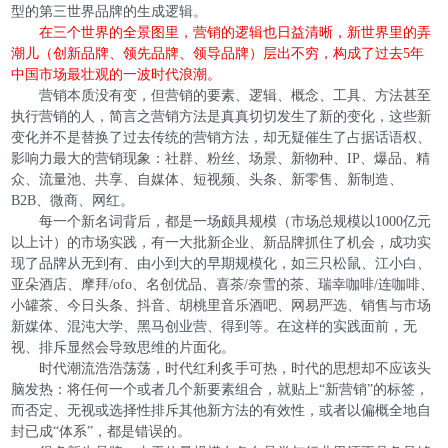
型的第三世界品牌的生成逻辑。
在三个世界的全景图里，营销的逻辑也日益清晰，新世界里的弄
潮儿（创新品牌、领先品牌、领导品牌）层出不穷，构成了过去5年
中国市场最壮观的一波时代浪潮。
营销本质没有变，但营销的要素、逻辑、概念、工具、方法甚至
执行营销的人，简言之营销方法是真真切切发生了新的变化，这些新
变化并不是替换了过去传统的营销方法，却无疑催生了占据话语权、
影响力最大的营销现象：社群、粉丝、场景、新物种、IP、爆品、精
众、流量池、共享、自媒体、短视频、头条、新零售、新制造、
B2B、微商、网红。
每一个新名词背后，都是一场颇具规模（市场总规模以1000亿元
以上计）的市场实践，有一大批新企业、新品牌抓住了机会，成功实
现了品牌从无到有、由小到大的早期规模化，如三只松鼠、江小白、
亚朵酒店、摩拜/ofo、名创优品、喜茶/奈雪的茶、瑞幸咖啡/连咖啡、
小罐茶、今日头条、抖音、胡桃里音乐酒吧、网易严选、销售与市场
新媒体、混沌大学、黑马创业营、得到等。在这样的实践面前，无
视、排斥显然会导致思维的片面化。
时代潮流浩浩荡荡，时代红利炙手可热，时代的思想却不应该头
脑发热：将任何一个或者几个新要素组合，就贴上“新营销”的标签，
而否定、无视或选择性排斥其他新方法的有效性，或者以偏概全地自
封已成“体系”，都是错误的。