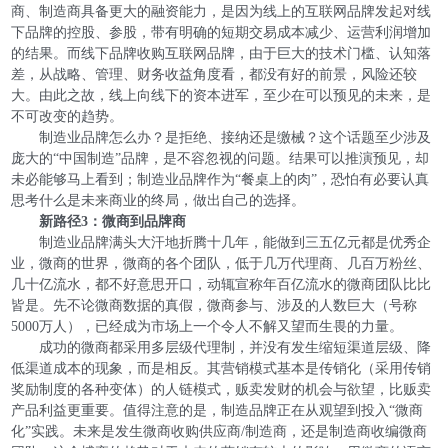
商、制造商具备更大的融资能力，是因为线上的互联网品牌发起对线
下品牌的控股、参股，带有明确的短期交易成本减少、运营利润增加
的结果。而线下品牌收购互联网品牌，由于巨大的技术门槛、认知落
差，从战略、管理、财务收益角度看，都没有好的前景，风险还较
大。由此之故，线上向线下的资本进军，至少在可以预见的未来，是
不可改变的趋势。
制造业品牌怎么办？是拒绝、接纳还是缴械？这个话题至少涉及
庞大的“中国制造”品牌，是不容忽视的问题。结果可以推演预见，却
未必能够马上看到；制造业品牌作为“餐桌上的肉”，恐怕有必要认真
思考什么是未来商业的终局，做出自己的选择。
新路径3：微商到品牌商
制造业品牌满头大汗地折腾十几年，能做到三五亿元都是优秀企
业，微商的世界，微商的各个团队，低于几万代理商、几百万粉丝、
几十亿流水，都不好意思开口，动辄宣称年百亿流水的微商团队比比
皆是。先不论微商数据的真假，微商参与、涉及的人数巨大（号称
5000万人），已经成为市场上一个令人不解又望而生畏的力量。
成功的微商都采用多层级代理制，并没有发生缩短渠道层级、降
低渠道成本的现象，而是相反。其营销模式基本是传销化（采用传销
奖励制度的各种变体）的人链模式，贩卖发财的机会与欲望，比贩卖
产品利益更重要。值得注意的是，制造品牌正在从观望到投入“微商
化”实践。未来是发生微商收购供应商/制造商，还是制造商收编微商