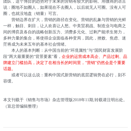
团队，这个博弈的趋势对于未来的营销有较大的影响。用微商的语言
说：圈地不如圈人，如果现在不去圈人，以后就无人可圈。没有人可
圈，也就没地盘（销量）可言。
营销边界在扩大，营销的路径在变化。营销的乱象与营销的光鲜
一样，触目、刺目，让人欢喜让人愁。中美贸易战、制造业与电商之
间的博弈及各自的战略创新压力、消费多元化、过剩产能求生努力，
多种力量的集合，将使得企业面临各种变局，因此，挫败、焦虑、迷
茫将成为未来五年的基本社会情绪。
本人的基本判断：从中国当前的“环境属性”与“国民财富发展阶
段”两大最重要的“背景要素”看，
企业的运营成本高企、产品过剩、品
牌建立门槛抬高，决定了在相当长的时间里，“营销”仍然会是个重要
话题。
或者可以这么说：重构中国式新营销的底层逻辑势在必行，刻不
容缓。
本文刊载于《销售与市场》杂志管理版2018年11期,转载请注明出处。
（宣总管编辑整理）