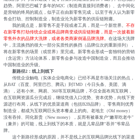
趋势。阿里巴巴喊了多年的M2C（制造商直接到消费者）、去中间化
是营销的终局的观点，似乎正在由新零售完成，以至于有人认为新零
售会打劫、控制制造业，制造业沦为新零售的供应链附庸。
我的观点是，新零售不是手段或者工具，而是一个新世界。
不存
在新零售打劫传统企业或将品牌商变成供应链附庸，而是一次披着新
零售外衣的品牌大洗牌，或者各类商家倒逼品牌洗牌。
在这场大洗牌
中，主流换挡的很大一部分实质性的换挡（品牌位次的重新排列），
将在新零售的场景（或世界）里完成。新零售会形成一套独特的营销
（含运营）方法论体系，新零售会参与改造中国制造业，而且会推动
中国制造业的升级。
新路径2：线上到线下
传统企业触电（实体企业电商化）已经不再是市场关注的热点，
从BAT（百度、阿里巴巴、腾讯）到TMD（今日头条、美团、滴
滴），还有小米、网易、360等互联网品牌，不仅全面布局互联网，
在互联网资源瓜分完成后，继续凭借入口优势、资本优势，向线下资
源进行布局，从线下的优质渠道商（包括B2B品牌）、零售商到优秀
制造业，都成为互联网巨头资本餐桌上的肉。老地主（Old money）
没有吞掉、同化新贵（New money），反而有被暴发户“嫩草吃老牛”
（兼并）的可能，线上到线下的本质，就是儿辈品牌“吞并”爷辈品
牌。
这个新路径形成的原因，并不是线上的互联网品牌比线下的渠道