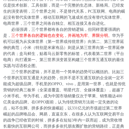
仅是技术创新、工具创新，而是一个完整的生态体、新格局。已经发
生的演变表明，三个世界之间，不是替代关系，PC互联网、电商的崛
起没有替代实体世界，移动互联网的飞速成长也没有替代实体世界、
电商世界，三个世界之间各自独立、相互连接又各自进化。
必须强调，三个世界都有各自的营销逻辑，但同样需要强调的
是，
三个世界各自的逻辑也在变化，并画地为牢、界限分明。
华为手
机可以视为从实体世界（第一世界或传统世界）向第二、第三世界延
伸的典范；小米（特别是米家有品）则是从第三世界向第一世界延伸
的代表；盒马鲜生，贴着马云新零售的标签，代表着第二世界（平台
电商）向打通第一、第三世界演变甚至构建三个世界互通互联的最佳
实践与话语权企图。
三个世界的逻辑，并不是用一个简单的趋势可以概括的。比如三
个世界的互联互通是大的趋势，但并不是不互通互联的企业就一定不
能成为超级品牌。手机里的OPPO、vivo，是用第一世界，也就是传统
营销的经典三板斧（全渠道覆盖、明星代言、全媒体覆盖），超越了
小米手机、华为手机，成为中国市场销量仅次于苹果、销售额达400
亿美金的品牌。在OPPO面前，认为传统营销方法就一定失效的论
点，站不住脚。拼多多的快速崛起，以331亿元的市值超过第二世界
崛起的品牌唯品会、网易，直逼京东，在很多人认为互联网交易平台
的战争已经收官的时候，拼多多在短短3年内一跃而起，成为营收增
长最快的互联网公司，而拼多多依托朋友圈扩散的营销路径，正是典