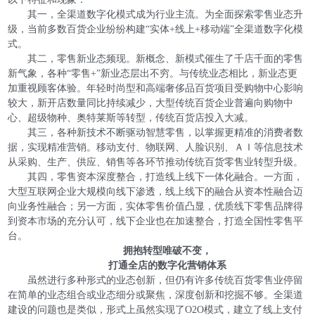
其一，全渠道数字化模式成为行业主流。为全面探索零售业态升
级，当前多数百货企业纷纷构建“实体+线上+移动端”全渠道数字化模
式。
其二，零售新业态频现。新概念、新模式催生了千店千面的零售
新气象，各种“零售+”新业态层出不穷。与传统业态相比，新业态更
加重视顾客体验。年轻时尚型和高端奢侈品百货项目受购物中心影响
较大，新开店数量同比持续减少，大型传统百货企业普遍向购物中
心、超级物种、奥特莱斯等转型，传统百货店投入大减。
其三，各种新技术不断驱动智慧零售，以掌握更精准的消费者数
据，实现精准营销。移动支付、物联网、人脸识别、ＡＩ等信息技术
从采购、生产、供应、销售等各环节推动传统百货零售业转型升级。
其四，零售资本深度整合，打造线上线下一体化融合。一方面，
大型互联网企业大规模向线下渗透，线上线下的融合从资本性融合迈
向业务性融合；另一方面，实体零售价值凸显，优质线下零售品牌得
到资本市场的充分认可，线下企业也在加速整合，打造全国性零售平
台。
拥抱转型唯破不变，
打通全店的数字化营销体系
虽然进行多种形式的业态创新，但仍有许多传统百货零售业停留
在简单的业态组合或业态细分或聚焦，深度创新和挖掘不够。全渠道
建设的问题也是类似，形式上虽然实现了O2O模式，建立了线上支付