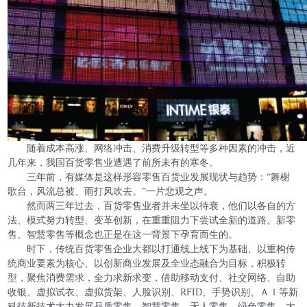
随着成本高涨、网络冲击、消费升级转型等多种因素的冲击，近
几年来，我国百货零售业遭遇了前所未有的寒冬。
三年前，有媒体是这样形容零售百货业发展现状与趋势：“舞榭
歌台，风流总被、雨打风吹去。”一片悲观之声。
然而两三年过去，百货零售业者并未坐以待衰，他们以各自的方
法、模式努力转型、变革创新，在重重阻力下尝试全新的道路。新零
售、智慧零售等概念也正是在这一背景下孕育而生的。
时下，传统百货零售企业大都以打通线上线下为基础、以重构传
统商业要素为核心、以创新商业发展及全业态融合为目标，积极转
型，聚焦消费需求，全力求新求变，借助移动支付、社交网络、自助
收银、虚拟试衣、虚拟货架、人脸识别、RFID、手势识别、ＡＩ等新
科技新技术大力发展品质零售、智慧零售、无人零售、绿色零售，大