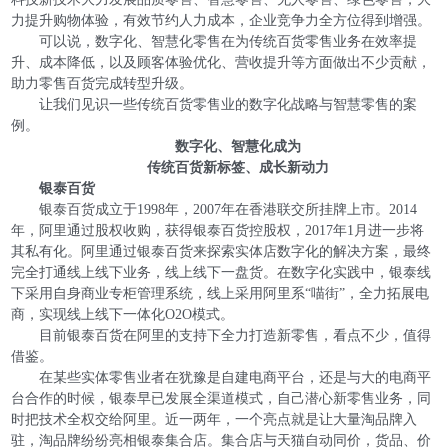
力提升购物体验，有效节约人力成本，企业竞争力全方位得到增强。
可以说，数字化、智慧化零售在为传统百货零售业务在效率提
升、成本降低，以及顾客体验优化、营收提升等方面做出不少贡献，
助力零售百货完成转型升级。
让我们见识一些传统百货零售业的数字化战略与智慧零售的案
例。
数字化、智慧化成为
传统百货新标签、成长新动力
银泰百货
银泰百货成立于1998年，2007年在香港联交所挂牌上市。2014
年，阿里通过股权收购，获得银泰百货控股权，2017年1月进一步将
其私有化。阿里通过银泰百货来探索实体店数字化的解决方案，最终
完全打通线上线下业务，线上线下一盘货。在数字化实践中，银泰线
下采用自身商业专柜管理系统，线上采用阿里系“喵街”，全力拓展电
商，实现线上线下一体化O2O模式。
目前银泰百货在阿里的支持下全力打造新零售，看点不少，值得
借鉴。
在某些实体零售业者在犹豫是自建电商平台，还是与大的电商平
台合作的时候，银泰早已发展全渠道模式，自己潜心新零售业务，同
时把技术全权交给阿里。近一两年，一个亮点就是让大量淘品牌入
驻，淘品牌纷纷亮相银泰集合店。集合店与天猫自动同价，货品、价