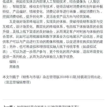
低成本。例如在实体店内部署人工智能技术，结合摄像头（人脸识
别）、智能货架、移动支付等技术，使得店铺对消费者性别年龄外貌
特征、产品偏好、情绪变化、消费记录等进行画像，捕捉消费行为，
挖掘消费动机，提升转化率，灵活改变产品方向与经营策略。
五是做好场景终端运营，实现良好体验。突破传统销售场景与交
互模式，设计场景化、圈层化的终端体系，包括线下体验场景的全面
升级，及线上线下渠道的良好融合，从而满足客户对时效与体验的综
合需求。比如可运用视频墙和数字屏幕全方位地展示产品信息，并提
供客户可以与产品进行互动的图像和视频，以促进潜在购买欲望的建
立；另外，也可将虚拟和增强现实融入线下传统零售（如虚拟试
衣），可以为进一步用户参与﹑更个性化的用户体验﹑适应环境变化
提供一系列机会，从而为店内体验注入数字优势。
编辑：
周春燕
本文刊载于《销售与市场》杂志管理版2018年11期,转载请注明出处。
（宣总管编辑整理）
上一篇：
如何做好用户连接？从“抢流量”到“建关系”