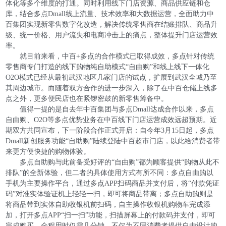
体化等多个维度的打通。同时利用线下门店资源、商品供应链和仓
库，结合多点Dmall线上流量、技术效率和大数据运营，全面助力中
百集团实现新零售数字化改造，解决传统零售商在结账排队、商品升
级、统一价格、用户流失和电商冲击上的痛点，整体提升门店运营效
率。
就目前来看，中百+多点的合作模式已取得成效，多点针对传统
零售商专门打造的线下购物纯自助模式“自由购”和线上线下一体化
O2O模式已经从最初武汉地区几家门店的试点，扩展到武汉全城乃至
其周边城市。而随着双方合作的进一步深入，除了在中百仓储上线多
点之外，更多便民店也在紧锣密鼓的新零售筹备中。
值得一提的是自去年中百集团与多点Dmall达成合作以来，多点
自由购、O2O等多点优势业务在中百线下门店运营成效远超预期。近
期双方共同宣布，下一阶段合作正式开启：自今年3月15日起，多点
Dmall新创服务功能“自助购”陆续登陆中百超市门店，以此给消费者带
来更方便快捷的购物体验。
多点自助购与此前备受好评的“自由购”都为顾客提供“购物从此不
排队”的全新体验，但二者的具体使用方式有所不同：多点自由购以
手机为主要操作平台，通过多点APP扫码商品并支付后，将“付款凭证
码”对准实体验证机上轻轻一扫，即可将商品带离；多点自助购则是
将商品带到实体自助收银机前扫码，自主操作收银机购物车完成添
加，打开多点APP“扫一扫”功能，扫描屏幕上的付款码并支付，即可
完成购买，全程用时仅需几分钟。不仅为不同消费者提供自由设计购