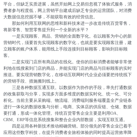
平台，但缺乏实质进展，虽然开始网上交易但忽视了体验式服务，消
费者参与程度低，网上营销平台建成后缺乏专业的运营团队，对消费
大数据信息挖掘不够，不能获取有效的经营信息。
那如何利用互联网的思维和新科技来进一步改造传统百货零售，
将新零售、智慧零售提升到一个全新的水平？
一是实现顾客、商品、营销的全面数字化。在以顾客为中心的新
营销时代，须要首先实现顾客的数字化，也就是要实现顾客注册，建
立顾客的账户体系，能用线上手段连接到目标顾客，影响到目标顾
客。
二是实现门店所有商品的在线化。使你的目标消费者能够非常便
利地在线搜索到门店的商品，并能实现门店的商品与目标顾客的实时
推送。要实现营销数字化，在移动互联网时代企业必须要把传统线下
的营销手段、措施搬到线上。
三是各种数据互通互联。以数据作为协作的手段，率先打通数据
的收集获取与分享，实现多方面多维度的数据实时化、统一化、可分
析化。当前主要从采购端、物流端、消费端到服务端覆盖全产业链条
进行一体化的数据收集与分析，电商、实体店的供应链、仓储、数据
要打通，形成一体化管理。传统百货零售企业主要是利用OA、
CRM、ERP等信息系统搜集和整合企业内部数据，实现互联互通。
四是运用各种新技术推动精确营销。部分领先的零售企业已着手
应用这些数字科技，在提升消费者全旅程体验的同时提高运营效率降