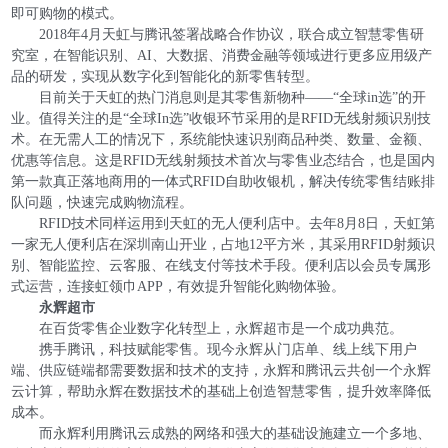
即可购物的模式。
2018年4月天虹与腾讯签署战略合作协议，联合成立智慧零售研
究室，在智能识别、AI、大数据、消费金融等领域进行更多应用级产
品的研发，实现从数字化到智能化的新零售转型。
目前关于天虹的热门消息则是其零售新物种——“全球in选”的开
业。值得关注的是“全球In选”收银环节采用的是RFID无线射频识别技
术。在无需人工的情况下，系统能快速识别商品种类、数量、金额、
优惠等信息。这是RFID无线射频技术首次与零售业态结合，也是国内
第一款真正落地商用的一体式RFID自助收银机，解决传统零售结账排
队问题，快速完成购物流程。
RFID技术同样运用到天虹的无人便利店中。去年8月8日，天虹第
一家无人便利店在深圳南山开业，占地12平方米，其采用RFID射频识
别、智能监控、云客服、在线支付等技术手段。便利店以会员专属形
式运营，连接虹领巾APP，有效提升智能化购物体验。
永辉超市
在百货零售企业数字化转型上，永辉超市是一个成功典范。
携手腾讯，科技赋能零售。现今永辉从门店单、线上线下用户
端、供应链端都需要数据和技术的支持，永辉和腾讯云共创一个永辉
云计算，帮助永辉在数据技术的基础上创造智慧零售，提升效率降低
成本。
而永辉利用腾讯云成熟的网络和强大的基础设施建立一个多地、