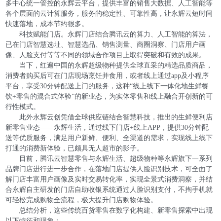
多中心统一管控的永辉云平台，提供丰富的销售大数据、人工智能等
各个层面的云计算服务，服务的稳定性、可靠性高，让永辉云短时间
快速落地，成本节约很多。
科技赋能门店。永辉门店结合腾讯云的算力、人工智能的算法，
已在门店智慧选址、智慧选品、销售测量、商圈洞察、门店用户画
像、人脸支付等等不同的领域合作项目上取得突破和有效的成果。
当下，红遍中国的永辉超级物种提供全球直采的精选品质商品，
消费者购买后可在门店现场烹饪并食用，或者线上通过app及小程序
平台，享受30分钟配送上门的服务，这种“线上线下一体化地生鲜餐
饮+零售的混合式体验”的新业态，为实体零售和线上融合开创新的可
行性模式。
此外永辉云创凭借全球供应链结合智慧科技，推出的生鲜便利店
新零售业态——永辉生活，通过线下门店+线上APP，提供30分钟配
送等优质服务，满足用户新鲜、便利、全渠道的需求，实现线上线下
打通的消费新体验，已颇具无人超市的影子。
目前，腾讯云智慧零售与永辉生活、超级物种等永辉旗下一系列
品牌门店进行进一步合作，在落地门店提供人脸识别技术，可全面了
解门店丰富用户画像及实时交易转化率，实现全景式消费洞察，并结
合永辉自主研发的门店自助收银系统通过人脸识别支付，不掏手机就
可轻松完成购物全流程，极大提升门店购物体验。
总结分析，这些传统百货零售在数字化构建、新零售探索中出现
以下特征和现象：