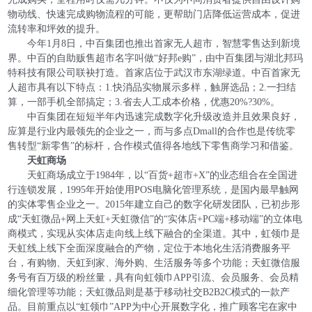
物动线、快速完成购物流程的可能，更帮助门店降低运营成本，促进
流转率和坪效的提升。
今年1月8日，中百集团也推出首家无人超市，智慧零售达到新境
界。中百的自助贩售超市名字叫做“好邦e购”，由中百集团与湖北邦玛
特科技有限公司联袂打造。首家店位于武汉市东湖绿道。中百首家无
人超市具有以下特点：1.快消品实物展示多样，触屏选品；2.一扫结
算，一部手机全部搞定；3.省去人工成本价格，优惠20%?30%。
中百集团在短短半年内迅速完成数字化升级改造并且效果良好，
应算是行业内最领先的企业之一，而与多点Dmall的合作也是传统零
售转型“新零售”的标杆，合作模式值得各地线下零售商学习和借鉴。
天虹商场
天虹商场成立于1984年，以“百货+超市+X”的业态组合在全国进
行连锁发展，1995年开始使用POS电脑化管理系统，是国内最早触网
的实体零售企业之一。2015年建立自己的数字化研发团队，已初步形
成“天虹微品+网上天虹+天虹微信”的“实体店+PC端+移动端”的立体电
商模式，实现从实体店走向线上线下融合的全渠道。其中，虹领巾是
天虹线上线下全面深度融合的产物，定位于本地化生活消费服务平
台，有购物、天虹到家、海外购、生活服务等多个功能；天虹微信服
务号有百万级的粉丝量，具有向虹领巾APP引流、会员服务、会员精
细化管理等功能；天虹微品则是基于移动社交B2B2C模式的一款产
品。目前重点以“虹领巾”APP为中心开展数字化，推广顾客宅在家中