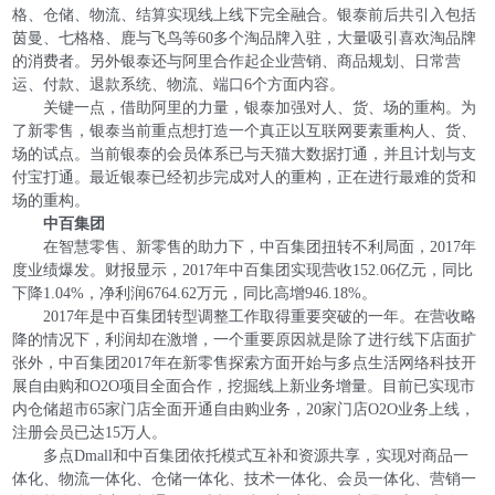
格、仓储、物流、结算实现线上线下完全融合。银泰前后共引入包括
茵曼、七格格、鹿与飞鸟等60多个淘品牌入驻，大量吸引喜欢淘品牌
的消费者。另外银泰还与阿里合作起企业营销、商品规划、日常营
运、付款、退款系统、物流、端口6个方面内容。
关键一点，借助阿里的力量，银泰加强对人、货、场的重构。为
了新零售，银泰当前重点想打造一个真正以互联网要素重构人、货、
场的试点。当前银泰的会员体系已与天猫大数据打通，并且计划与支
付宝打通。最近银泰已经初步完成对人的重构，正在进行最难的货和
场的重构。
中百集团
在智慧零售、新零售的助力下，中百集团扭转不利局面，2017年
度业绩爆发。财报显示，2017年中百集团实现营收152.06亿元，同比
下降1.04%，净利润6764.62万元，同比高增946.18%。
2017年是中百集团转型调整工作取得重要突破的一年。在营收略
降的情况下，利润却在激增，一个重要原因就是除了进行线下店面扩
张外，中百集团2017年在新零售探索方面开始与多点生活网络科技开
展自由购和O2O项目全面合作，挖掘线上新业务增量。目前已实现市
内仓储超市65家门店全面开通自由购业务，20家门店O2O业务上线，
注册会员已达15万人。
多点Dmall和中百集团依托模式互补和资源共享，实现对商品一
体化、物流一体化、仓储一体化、技术一体化、会员一体化、营销一