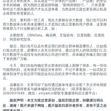
以这次文章的发布，其实就是一个具体的产品推广，产品推广的受众
非常的精确，因为我的立题就很明确，“新闻营销技巧…”，只有需要
和对这个感兴趣的用户才会点进来看，当然这样立题也更容易让机器
去推荐给有需要的人。
其次，要利用一些工具，现在大家都在讲大数据，我们也可以利
用大数据来分析具体是哪些人才是我们真正需要的用户群体，这里推
荐推荐几个行业数据分析工具，如：
企鹅智库、CBNData、梅花网、艾瑞咨询、百度指数、百度统
计、阿里研究院等。
最后，我们也可以反向查证我们的受众群体都是哪些人，比如我
们发出的文章，是哪些人在关注和评论，通过这些人的情况我们汇总
到大数据平台或找专业的资讯公司进行研究，具体确定和修正我们接
下来的推广方略。
今天，我们在如何确定受众群体的问题上面聊了很多，有一些你
可能用的到，还有很多可能还没有讲到，不过不要着急，一站式软文
媒体投放平台宣总管可能还会在以后的文章中再次补充一些新的知识
点。
温馨提示：文章写好了如何通过媒体传递出去呢？关注并给我留
言，您会获得更多与媒体编辑交流的机会！（联系客服QQ：
3060931949，微信：xmywlcm获取专属邀请码后注册平台）
版权声明：本文为宣总管原创，版权归宣总管，转载请注明出
处，谢谢！图片来源于网络，图片版权归原作者所有，若有不妥之处
请联系处理！