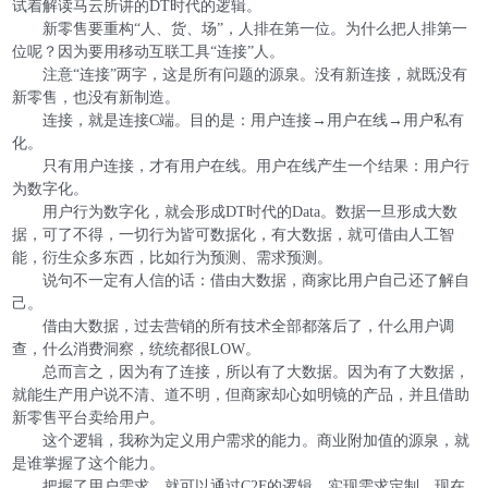
试着解读马云所讲的DT时代的逻辑。
新零售要重构“人、货、场”，人排在第一位。为什么把人排第一
位呢？因为要用移动互联工具“连接”人。
注意“连接”两字，这是所有问题的源泉。没有新连接，就既没有
新零售，也没有新制造。
连接，就是连接C端。目的是：用户连接→用户在线→用户私有
化。
只有用户连接，才有用户在线。用户在线产生一个结果：用户行
为数字化。
用户行为数字化，就会形成DT时代的Data。数据一旦形成大数
据，可了不得，一切行为皆可数据化，有大数据，就可借由人工智
能，衍生众多东西，比如行为预测、需求预测。
说句不一定有人信的话：借由大数据，商家比用户自己还了解自
己。
借由大数据，过去营销的所有技术全部都落后了，什么用户调
查，什么消费洞察，统统都很LOW。
总而言之，因为有了连接，所以有了大数据。因为有了大数据，
就能生产用户说不清、道不明，但商家却心如明镜的产品，并且借助
新零售平台卖给用户。
这个逻辑，我称为定义用户需求的能力。商业附加值的源泉，就
是谁掌握了这个能力。
把握了用户需求，就可以通过C2F的逻辑，实现需求定制。现在