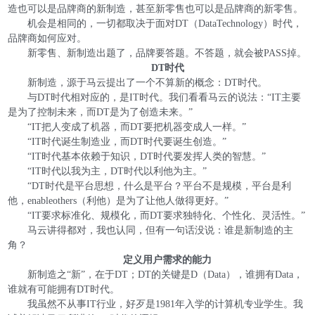
造也可以是品牌商的新制造，甚至新零售也可以是品牌商的新零售。
机会是相同的，一切都取决于面对DT（DataTechnology）时代，
品牌商如何应对。
新零售、新制造出题了，品牌要答题。不答题，就会被PASS掉。
DT时代
新制造，源于马云提出了一个不算新的概念：DT时代。
与DT时代相对应的，是IT时代。我们看看马云的说法：“IT主要
是为了控制未来，而DT是为了创造未来。”
“IT把人变成了机器，而DT要把机器变成人一样。”
“IT时代诞生制造业，而DT时代要诞生创造。”
“IT时代基本依赖于知识，DT时代要发挥人类的智慧。”
“IT时代以我为主，DT时代以利他为主。”
“DT时代是平台思想，什么是平台？平台不是规模，平台是利
他，enableothers（利他）是为了让他人做得更好。”
“IT要求标准化、规模化，而DT要求独特化、个性化、灵活性。”
马云讲得都对，我也认同，但有一句话没说：谁是新制造的主
角？
定义用户需求的能力
新制造之“新”，在于DT；DT的关键是D（Data），谁拥有Data，
谁就有可能拥有DT时代。
我虽然不从事IT行业，好歹是1981年入学的计算机专业学生。我