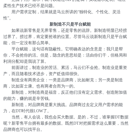
柔性生产技术已经不是问题。
用户需求定制，结果就是马云所讲的“独特化、个性化、灵活
性”。
新制造不只是平台赋能
如果说新零售是无界零售，还是零售的说辞。新制造明显已经捞
过界了。捞过界，肯定要抢谁的位置。尽管马云说新制造只是平台赋
能，但一定没有那么简单。
平台赋能，这句话有隐蔽性。它明确表达的含意是：我只是帮
你，不会抢你的活。但是，隐含的意思却是：活由你们干，但格局和
利润分配却是我说了算。
前面讲过，制造业的苦活、累活，马云们不会抢。制造业是重资
产，而且随着技术进步，资产贬值得很快。
制造业有两类企业：一类是品牌商，比如耐克；另一类是制造
商，比如富士康。也有两者合而为一的。
新制造，对制造商是福音，反正他们没有定义需求、创造附加值
的能力，赚的就是辛苦钱。
新制造，对品牌商是重大挑战。品牌商过去定义用户需求的能
力，在DT时代很LOW了。
当然，有人会说，我也会买大数据。是的，不过，谁掌握DT数据
呢？新零售平台拥有最多的数据。既然DT对把握需求这么重要，当然
品牌商也可以找平台。