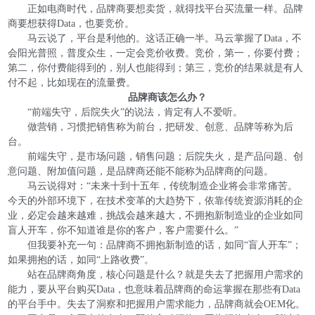
正如电商时代，品牌商要想卖货，就得找平台买流量一样。品牌
商要想获得Data，也要竞价。
马云说了，平台是利他的。这话正确一半。马云掌握了Data，不
会阳光普照，普度众生，一定会竞价收费。竞价，第一，你要付费；
第二，你付费能得到的，别人也能得到；第三，竞价的结果就是有人
付不起，比如现在的流量费。
品牌商该怎么办？
“前端失守，后院失火”的说法，肯定有人不爱听。
做营销，习惯把销售称为前台，把研发、创意、品牌等称为后
台。
前端失守，是市场问题，销售问题；后院失火，是产品问题、创
意问题、附加值问题，是品牌商还能不能称为品牌商的问题。
马云说得对：“未来十到十五年，传统制造企业将会非常痛苦。
今天的外部环境下，在技术变革的大趋势下，依靠传统资源消耗的企
业，必定会越来越难，挑战会越来越大，不拥抱新制造业的企业如同
盲人开车，你不知道谁是你的客户，客户需要什么。”
但我要补充一句：品牌商不拥抱新制造的话，如同“盲人开车”；
如果拥抱的话，如同“上路收费”。
站在品牌商角度，核心问题是什么？就是失去了把握用户需求的
能力，要从平台购买Data，也意味着品牌商的命运掌握在那些有Data
的平台手中。失去了洞察和把握用户需求能力，品牌商就会OEM化。