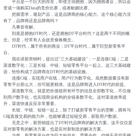
平台是一个巨大的存在，即使主动拥抱，因为拥抱者众，所以会
变成一场购买Data的竞价比赛，或者献媚比赛。
把握需求，规划产品，这是品牌商的核心能力。这个核心能力没
有了，品牌商还是品牌商吗？
凡事皆有解。
到底是拥抱DT时代，还是拥抱DT平台时代？这是两个不同的概
念。但是，经常有人会故意偷换概念。
DT时代，属于所有的商业；DT平台时代，属于巨型新零售平
台。
我在讲新营销时，提出过“三大基础建设”：一是连接C端；二是
渠道数字化；三是长链、中链、短链零售平台一起上。这三大基础建
设，恰恰构成了品牌商在DT时代的基础设施。
连接C端，实现用户在线，用户行为数字化。虽然数据量没有新
零售平台那么大，但可能更精准。这是品牌商进入DT时代的前提。
渠道数字化，就是把价值链所有环节的信息全部数字化，不仅做
到用户数字化，也实现商业机构的全链条数字化。这对渠道效率提
升，渠道快速反应非常重要。
长链、中链、短链一起上，除了打破新零售平台的垄断，拥有与
C端直接交易的能力外，也能够通过短链交易，获取用户数据。
无意之中，新营销提出了DT时代品牌商的解决方案。这不仅仅是
应对新零售的解决方案，也是应对新制造的解决方案。
当然，新零售平台作为巨大的存在，需要合作，但绝不是空手拥