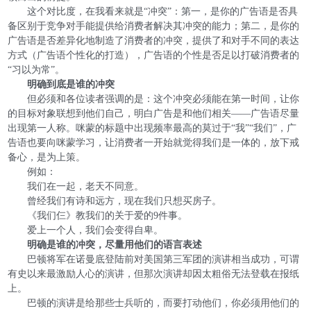
这个对比度，在我看来就是“冲突”：第一，是你的广告语是否具
备区别于竞争对手能提供给消费者解决其冲突的能力；第二，是你的
广告语是否差异化地制造了消费者的冲突，提供了和对手不同的表达
方式（广告语个性化的打造），广告语的个性是否足以打破消费者的
“习以为常”。
明确到底是谁的冲突
但必须和各位读者强调的是：这个冲突必须能在第一时间，让你
的目标对象联想到他们自己，明白广告是和他们相关——广告语尽量
出现第一人称。咪蒙的标题中出现频率最高的莫过于“我”“我们”，广
告语也要向咪蒙学习，让消费者一开始就觉得我们是一体的，放下戒
备心，是为上策。
例如：
我们在一起，老天不同意。
曾经我们有诗和远方，现在我们只想买房子。
《我们仨》教我们的关于爱的9件事。
爱上一个人，我们会变得自卑。
明确是谁的冲突，尽量用他们的语言表述
巴顿将军在诺曼底登陆前对美国第三军团的演讲相当成功，可谓
有史以来最激励人心的演讲，但那次演讲却因太粗俗无法登载在报纸
上。
巴顿的演讲是给那些士兵听的，而要打动他们，你必须用他们的