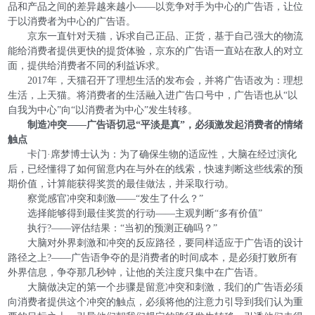
品和产品之间的差异越来越小——以竞争对手为中心的广告语，让位
于以消费者为中心的广告语。
京东一直针对天猫，诉求自己正品、正货，基于自己强大的物流
能给消费者提供更快的提货体验，京东的广告语一直站在敌人的对立
面，提供给消费者不同的利益诉求。
2017年，天猫召开了理想生活的发布会，并将广告语改为：理想
生活，上天猫。将消费者的生活融入进广告口号中，广告语也从“以
自我为中心”向“以消费者为中心”发生转移。
制造冲突——广告语切忌“平淡是真”，必须激发起消费者的情绪
触点
卡门·席梦博士认为：为了确保生物的适应性，大脑在经过演化
后，已经懂得了如何留意内在与外在的线索，快速判断这些线索的预
期价值，计算能获得奖赏的最佳做法，并采取行动。
察觉感官冲突和刺激——“发生了什么？”
选择能够得到最佳奖赏的行动——主观判断“多有价值”
执行?——评估结果：“当初的预测正确吗？”
大脑对外界刺激和冲突的反应路径，要同样适应于广告语的设计
路径之上?——广告语争夺的是消费者的时间成本，是必须打败所有
外界信息，争夺那几秒钟，让他的关注度只集中在广告语。
大脑做决定的第一个步骤是留意冲突和刺激，我们的广告语必须
向消费者提供这个冲突的触点，必须将他的注意力引导到我们认为重