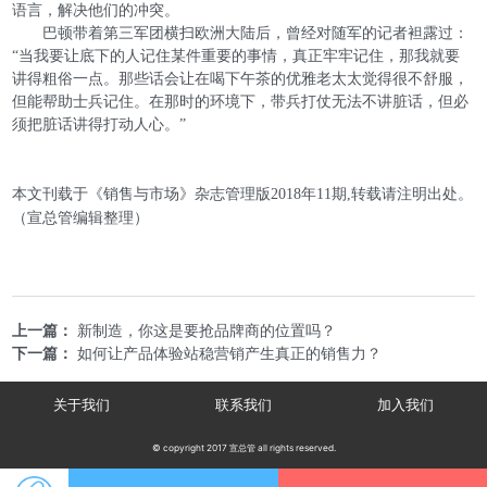
语言，解决他们的冲突。
巴顿带着第三军团横扫欧洲大陆后，曾经对随军的记者袒露过：
“当我要让底下的人记住某件重要的事情，真正牢牢记住，那我就要
讲得粗俗一点。那些话会让在喝下午茶的优雅老太太觉得很不舒服，
但能帮助士兵记住。在那时的环境下，带兵打仗无法不讲脏话，但必
须把脏话讲得打动人心。”
本文刊载于《销售与市场》杂志管理版2018年11期,转载请注明出处。
（宣总管编辑整理）
上一篇：
新制造，你这是要抢品牌商的位置吗？
下一篇：
如何让产品体验站稳营销产生真正的销售力？
关于我们
联系我们
加入我们
© copyright 2017 宣总管 all rights reserved.