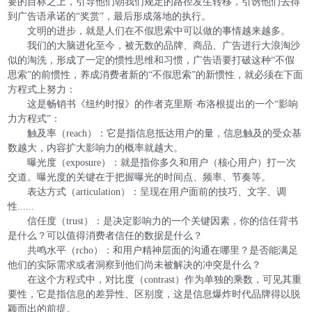
要的目标之上，引导他们朝我们规定的路径发生转移，引诱他们去得
到广告语承诺的“奖赏”，最后形成落地的执行。
文明的进步，就是人们在不假思索中可以做的事情越来越多。
我们的大脑进化至今，被无数的品牌、商品、广告进行大浪淘沙
似的淘洗，形成了一定的惯性思维和习惯，广告语要打破这种“不假
思索”的前惯性，养成消费者新的“不假思索”的新惯性，就必须在下面
方程式上努力：
这是畅销书《纽约时报》的作者克里斯·布洛根提出的一个“影响
力方程式”：
触及率（reach）：它是指信息抵达用户的量，信息触及的受众基
数越大，内容扩大影响力的概率就越大。
曝光度（exposure）：就是指你多久和用户（核心用户）打一次
交道。曝光度的关键在于把握曝光的时间点、频率、节奏等。
表达方式（articulation）：呈现在用户面前的技巧、文字、调
性......
信任度（trust）：是决定影响力的一个关键因素，你的信任背书
是什么？可以值得消费者信任的数据是什么？
共鸣水平（rcho）：和用户精神层面的沟通在哪里？是否能满足
他们的实际需求或者洞察到他们尚未被解决的冲突是什么？
在这个方程式中，对比度（contrast）作为单独的乘数，可见其重
要性，它是指信息的差异性、区别度，这是信息爆炸时代品牌得以脱
颖而出的前提。