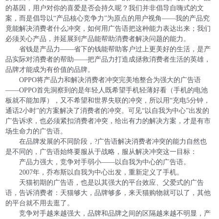
的基因，用户对你的喜爱是否会持久呢？我们并非倡导自嗨式的文
案，而是倡导以“产品核心竞争力”为原点的用户视角——我的产品究
竟能解决消费者什么冲突，如何用广告语把这种能力表达出来；我们
必须关心产品，并延展到产品能帮助消费者解决问题的能力。
省钱是产品力——省下的钱能帮助客户过上更美好的生活，是产
品实际对消费者的帮助——把产品力打造成拯救消费者生活的英雄，
品牌才能成为有价值的品牌。
OPPO将产品力和解决消费者冲突完美地整合为强大的广告语
——OPPO首先洞察到的是年轻人既希望手机轻薄好看（手机的电池
板就不能加厚），又不希望和世界失联的冲突，所以用“充电5分钟，
通话2小时”的方案解决了消费者的冲突。可见“以自我为中心”出发的
广告诉求，也必须紧扣消费者冲突，给出有力的解决方案，才是有市
场生命力的广告语。
在品牌发展的不同阶段，?广告语解决消费者冲突的能力自然也
是不同的，广告语始终要服从于战略，服从解决冲突这一目标：
产品力强大，竞争对手弱小——以自我为中心的广告语。
2007年，乔布斯以自我为中心出发，重新定义了手机。
天猫初期的广告语，也是以其强大的平台效应、父爱式的广告
语，告诉消费者：天猫够大，品牌够多，来天猫购物就可以了，其他
的平台就不用去逛了。
竞争对手越来越强大，品牌和品牌之间的区隔越来越不明显，产