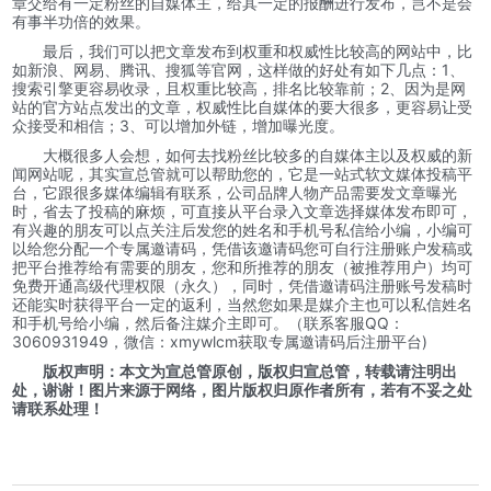
章交给有一定粉丝的自媒体主，给其一定的报酬进行发布，岂不是会
有事半功倍的效果。
最后，我们可以把文章发布到权重和权威性比较高的网站中，比
如新浪、网易、腾讯、搜狐等官网，这样做的好处有如下几点：1、
搜索引擎更容易收录，且权重比较高，排名比较靠前；2、因为是网
站的官方站点发出的文章，权威性比自媒体的要大很多，更容易让受
众接受和相信；3、可以增加外链，增加曝光度。
大概很多人会想，如何去找粉丝比较多的自媒体主以及权威的新
闻网站呢，其实宣总管就可以帮助您的，它是一站式软文媒体投稿平
台，它跟很多媒体编辑有联系，公司品牌人物产品需要发文章曝光
时，省去了投稿的麻烦，可直接从平台录入文章选择媒体发布即可，
有兴趣的朋友可以点关注后发您的姓名和手机号私信给小编，小编可
以给您分配一个专属邀请码，凭借该邀请码您可自行注册账户发稿或
把平台推荐给有需要的朋友，您和所推荐的朋友（被推荐用户）均可
免费开通高级代理权限（永久），同时，凭借邀请码注册账号发稿时
还能实时获得平台一定的返利，当然您如果是媒介主也可以私信姓名
和手机号给小编，然后备注媒介主即可。（
联系客服QQ：
3060931949，微信：xmywlcm获取专属邀请码后注册平台
)
版权声明：本文为宣总管原创，版权归宣总管，转载请注明出
处，谢谢！图片来源于网络，图片版权归原作者所有，若有不妥之处
请联系处理！