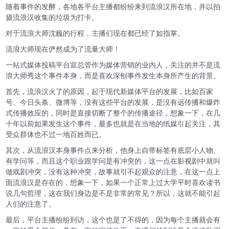
随着事件的发酵，各地各平台主播都纷纷来到流浪汉所在地，并以拍
摄流浪汉收集的垃圾为打卡。
对于流浪大师沈巍的行程，主播们现在都已经了如指掌。
流浪大师现在俨然成为了流量大师！
一站式媒体投稿平台宣总管作为媒体营销的业内人，关注的并不是流
浪大师秀这个事件本身，而是喜欢深刨事件发生本身所产生的背景。
首先，流浪汉火了的原因，起于现代新媒体平台的发展，比如百家
号、今日头条、微博等，没有这些平台的发展，是没有远传播和爆炸
式传播效应的，同时是直接切断了整个的传播途径，想象一下，在几
十年以前如果发生这个事件，最多也就是在当地的纸媒引起关注，其
受众群体也不过一地百姓而已。
其次，从流浪汉本身事件点来分析，他身上自带标签有底层小人物、
有学问等，而且这个职业跟学问是有冲突的，这一点在影视剧中就叫
做戏剧冲突，没有这种冲突，故事就引不起观众的注意，在这一点上
面流浪汉是存在的，想象一下，如果一个正常上过大学平时喜欢读书
说几句哲理，这在我们身边是不是非常的常见？所以，这就不能引起
人们的注意了。
最后，平台主播纷纷到访，这个也是了不得的，因为每个主播就会有